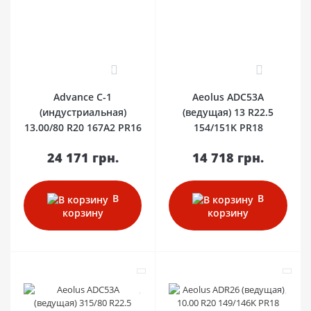
0
0
Advance С-1
Aeolus ADC53A
(индустриальная)
(ведущая) 13 R22.5
13.00/80 R20 167A2 PR16
154/151K PR18
24 171 грн.
14 718 грн.
В
В
корзину
корзину