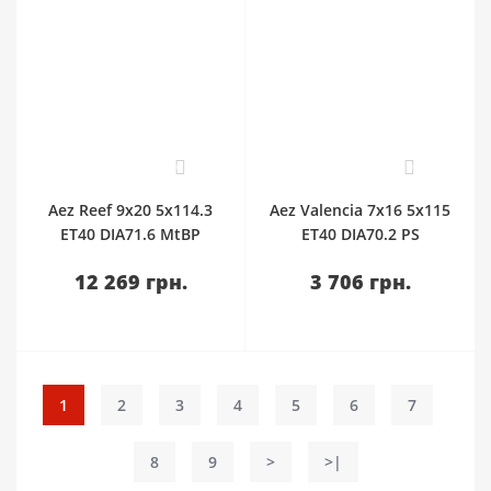
0
0
Aez Reef 9x20 5x114.3
Aez Valencia 7x16 5x115
ET40 DIA71.6 MtBP
ET40 DIA70.2 PS
12 269 грн.
3 706 грн.
1
2
3
4
5
6
7
8
9
>
>|