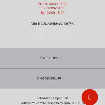
Пн-Пт: 08:00-18:00
Сб: 08:00-18:00
Вс: 09:00-15:00
Мы в социальных сетях:
Категории
Шины
Информация
Диски
Мотошины
О нас
Работает на
OpenCart
Интернет магазин kupitshiny.com.ua © 2026
Оплата и доставка