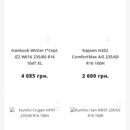
0
0
Hankook Winter I*Cept
Kapsen H202
IZ2 W616 235/60 R16
ComfortMax A/S 235/60
104T XL
R16 100H
4 085 грн.
2 600 грн.